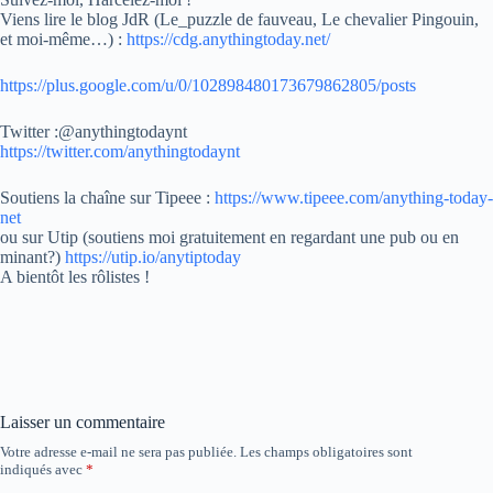
Viens lire le blog JdR (Le_puzzle de fauveau, Le chevalier Pingouin,
et moi-même…) :
https://cdg.anythingtoday.net/
https://plus.google.com/u/0/102898480173679862805/posts
Twitter :@anythingtodaynt
https://twitter.com/anythingtodaynt
Soutiens la chaîne sur Tipeee :
https://www.tipeee.com/anything-today-
net
ou sur Utip (soutiens moi gratuitement en regardant une pub ou
en
minant?)
https://utip.io/anytiptoday
A bientôt les rôlistes !
Laisser un commentaire
Votre adresse e-mail ne sera pas publiée.
Les champs obligatoires sont
indiqués avec
*