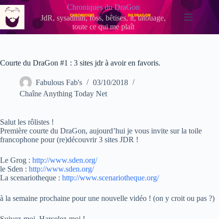
Passer
Chroniques du DraGon
au
JdR, sysadmin, foss, bêtises, it, tatouage,
contenu
toute ce qui me plaît
Courte du DraGon #1 : 3 sites jdr à avoir en favoris.
Fabulous Fab's
03/10/2018
Chaîne Anything Today Net
Salut les rôlistes !
Première courte du DraGon, aujourd’hui je vous invite sur la toile
francophone pour (re)découvrir 3 sites JDR !
Le Grog :
http://www.sden.org/
le Sden :
http://www.sden.org/
La scenariotheque :
http://www.scenariotheque.org/
à la semaine prochaine pour une nouvelle vidéo ! (on y croit ou pas ?)
Suivez-moi, Harcelez-moi !