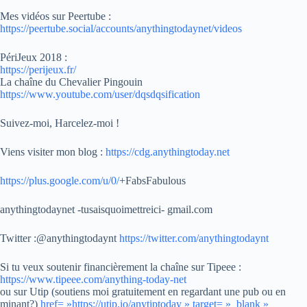
Mes vidéos sur Peertube :
https://peertube.social/accounts/anythingtodaynet/videos
PériJeux 2018 :
https://perijeux.fr/
La chaîne du Chevalier Pingouin
https://www.youtube.com/user/dqsdqsification
Suivez-moi, Harcelez-moi !
Viens visiter mon blog :
https://cdg.anythingtoday.net
https://plus.google.com/u/0/
+FabsFabulous
anythingtodaynet -tusaisquoimettreici- gmail.com
Twitter :@anythingtodaynt
https://twitter.com/anythingtodaynt
Si tu veux soutenir financièrement la chaîne sur Tipeee :
https://www.tipeee.com/anything-today-net
ou sur Utip (soutiens moi gratuitement en regardant une pub ou en
minant?)
href= »https://utip.io/anytiptoday » target= »_blank »