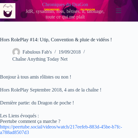
Passer
Chroniques du DraGon
au
JdR, sysadmin, foss, bêtises, it, tatouage,
contenu
toute ce qui me plaît
Hors RolePlay #14: Utip, Convention & pluie de vidéos !
Fabulous Fab's
19/09/2018
Chaîne Anything Today Net
Bonjour à tous amis rôlistes ou non !
Hors RolePlay Septembre 2018, 4 ans de la chaîne !
Dernière partie: du Dragon de poche !
Les Liens évoqués :
Peertube comment ça marche ?
https://peertube.social/videos/watch/217eefeb-883d-45be-b7fc-
a788ad8507d3