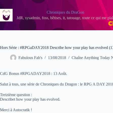
Passer
au
contenu
Chroniques du DraGon
JdR, sysadmin, foss, bêtises, it, tatouage, toute ce qui me plaî
Hors Série : #RPGaDAY2018 Describe how your play has evolved (1
Fabulous Fab's
13/08/2018
Chaîne Anything Today 
CdG Bonus #RPGADAY2018 : 13 Août.
Salut à tous, une série de Chroniques du Dragon : le RPG A DAY 2018 
Treizième question :
Describet how your play has evolved.
Merci à Autocratik !