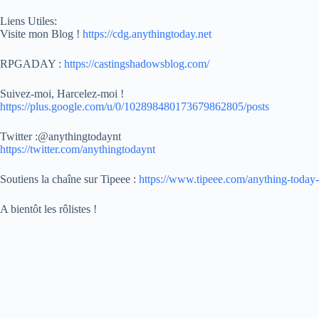
Liens Utiles:
Visite mon Blog !
https://cdg.anythingtoday.net
RPGADAY :
https://castingshadowsblog.com/
Suivez-moi, Harcelez-moi !
https://plus.google.com/u/0/102898480173679862805/posts
Twitter :@anythingtodaynt
https://twitter.com/anythingtodaynt
Soutiens la chaîne sur Tipeee :
https://www.tipeee.com/anything-today-
A bientôt les rôlistes !