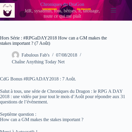
Passer
Chroniques du DraGon
au
JdR, sysadmin, foss, bêtises, it, tatouage,
contenu
toute ce qui me plaît
Hors Série : #RPGaDAY2018 How can a GM makes the
stakes important ? (7 Août)
Fabulous Fab's
07/08/2018
Chaîne Anything Today Net
CdG Bonus #RPGADAY2018 : 7 Août.
Salut à tous, une série de Chroniques du Dragon : le RPG A DAY
2018 : une vidéo par jour tout le mois d’Août pour répondre aux 31
questions de l’évènement.
Septième question :
How can a GM makes the stakes important ?
Merci à Autocratik !