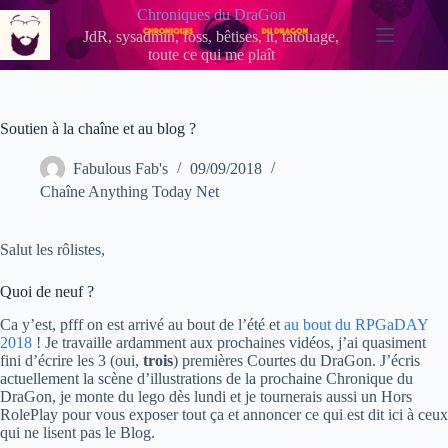
Passer
Chroniques du DraGon
au
JdR, sysadmin, foss, bêtises, it, tatouage,
contenu
toute ce qui me plaît
Soutien à la chaîne et au blog ?
Fabulous Fab's
09/09/2018
Chaîne Anything Today Net
Salut les rôlistes,
Quoi de neuf ?
Ca y’est, pfff on est arrivé au bout de l’été et
au bout du RPGaDAY
2018
! Je travaille ardamment aux prochaines vidéos, j’ai quasiment
fini d’écrire les 3 (oui,
trois
) premières Courtes du DraGon. J’écris
actuellement la scène d’illustrations de la prochaine Chronique du
DraGon, je monte du lego dès lundi et je tournerais aussi un Hors
RolePlay pour vous exposer tout ça et annoncer ce qui est dit ici à ceux
qui ne lisent pas le Blog.