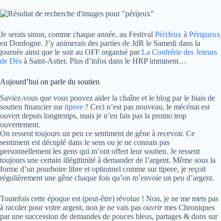
Je serais sinon, comme chaque année, au Festival
PériJeux
à
Périgueux
en Dordogne. J’y animerais des parties de JdR le Samedi dans la
journée ainsi que le soir au OFF organisé par
La Confrérie des Jeteurs
de Dés
à Saint-Astier. Plus d’infos dans le HRP imminent…
Aujourd’hui on parle du soutien
Saviez-vous que vous pouvez aider la chaîne et le blog par le biais de
soutien financier sur
tipeee
? Ceci n’est pas nouveau, le mécénat est
ouvert depuis longtemps, mais je n’en fais pas la promo trop
ouvertement.
On ressent toujours un peu ce sentiment de gêne à recevoir. Ce
sentiment est décuplé dans le sens ou je ne connais pas
personnellement les gens qui m’ont offert leur soutien. Je ressent
toujours une certain illégitimité à demander de l’argent. Même sous la
forme d’un pourboire libre et optionnel comme sur tipeee, je reçoit
régulièrement une gêne chaque fois qu’on m’envoie un peu d’argent.
Toutefois cette époque est (peut-être) révolue ! Non, je ne me mets pas
à racoler pour votre argent, non je ne vais pas
ouvrir
mes Chroniques
par une succession de demandes de pouces bleus, partages & dons sur