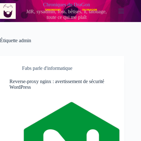
Passer
Chroniques du DraGon
au
JdR, sysadmin, foss, bêtises, it, tatouage,
contenu
toute ce qui me plaît
Étiquette
admin
Fabs parle d'informatique
Reverse-proxy nginx : avertissement de sécurité
WordPress