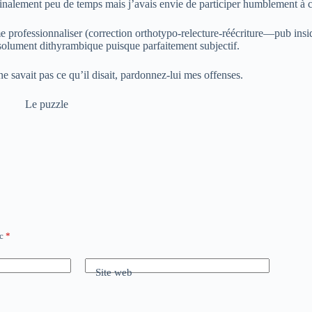
a finalement peu de temps mais j’avais envie de participer humblement à ce
 professionnaliser (correction orthotypo-relecture-réécriture—pub insid
absolument dithyrambique puisque parfaitement subjectif.
l ne savait pas ce qu’il disait, pardonnez-lui mes offenses.
le
ec
*
Site web