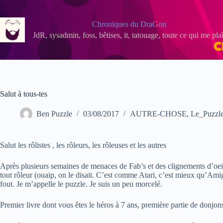
Passer
au
contenu
Chroniques du DraGon
JdR, sysadmin, foss, bêtises, it, tatouage, toute ce qui me plaî
Salut à tous-tes
Ben Puzzle
03/08/2017
AUTRE-CHOSE
,
Le_Puzzle 
Salut les rôlistes , les rôleurs, les rôleuses et les autres
Après plusieurs semaines de menaces de Fab’s et des clignements d’oeil 
tout rôleur (ouaip, on le disait. C’est comme Atari, c’est mieux qu’Amiga
fout. Je m’appelle le puzzle. Je suis un peu morcelé.
Premier livre dont vous êtes le héros à 7 ans, première partie de donjons