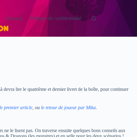
A propos
Politique de confidentialité
devra lire le quatrième et dernier livret de la boîte, pour continuer
le premier article
, ou
le retour de joueur par Mika
.
urs ne le lisent pas. On traverse ensuite quelques bons conseils aux
os & Dragons (les monstres) et en selle pour les deux scénarios !