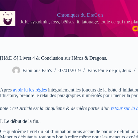
Passer
au
contenu
Chroniques du DraGon
JdR, sysadmin, foss, bêtises, it, tatouage, toute ce qui me plaî
[H&D-5] Livret 4 & Conclusion sur Héros & Dragons.
Fabulous Fab's
07/01/2019
Fabs Parle de jdr
,
Jeux
Après
avoir lu les règles
intégralement les joueurs de la boîte d’initiati
l’histoire, prendre le relai des paragraphes numérotés pour mener la pa
note : cet Article est la cinquième & dernière partie d’un
retour sur la
I. Le début de la fin..
Ce quatrième livret du kit d’initiation nous accueille par une définition
Meneurs débutants, toujours bon à relire même pour les meneurs expérime