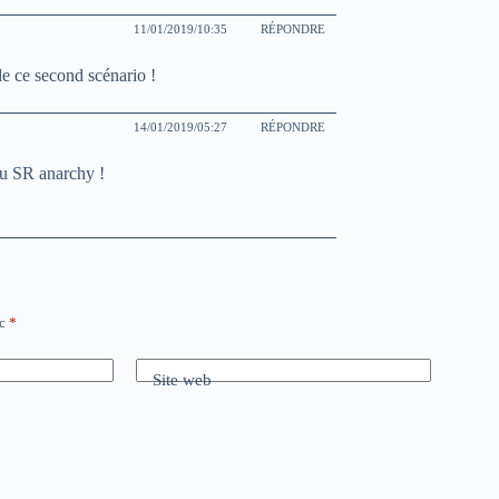
11/01/2019/10:35
RÉPONDRE
 ce second scénario !
14/01/2019/05:27
RÉPONDRE
du SR anarchy !
ec
*
Site web