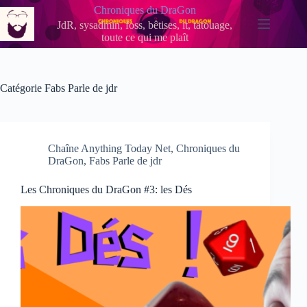
Passer
Chroniques du DraGon
au
JdR, sysadmin, foss, bêtises, it, tatouage,
contenu
toute ce qui me plaît
Catégorie
Fabs Parle de jdr
Chaîne Anything Today Net
,
Chroniques du
DraGon
,
Fabs Parle de jdr
Les Chroniques du DraGon #3: les Dés